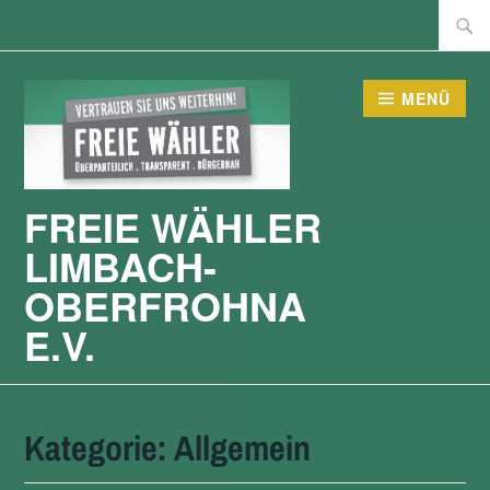
Zum
Suche
Inhalt
nach:
springen
MENÜ
FREIE WÄHLER
LIMBACH-
OBERFROHNA
E.V.
Kategorie:
Allgemein