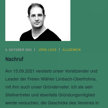
4. OKTOBER 2021
JÖRG LOOS
ALLGEMEIN
Nachruf
Am 15.09.2021 verstarb unser Vorsitzender und
Leader der Freien Wähler Limbach-Oberfrohna,
mit ihm auch unser Gründervater. Ich als sein
Stellvertreter und ebenfalls Gründungsmitglied
werde versuchen, die Geschicke des Vereines in