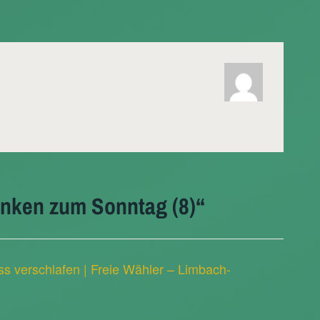
nken zum Sonntag (8)
“
ss verschlafen | Freie Wähler – Limbach-