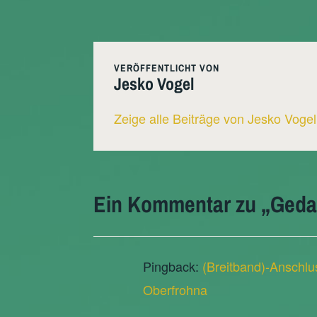
VERÖFFENTLICHT VON
Jesko Vogel
Zeige alle Beiträge von Jesko Vogel
Ein Kommentar zu „
Geda
Pingback:
(Breitband)-Anschlu
Oberfrohna