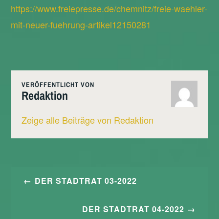
https://www.freiepresse.de/chemnitz/freie-waehler-
mit-neuer-fuehrung-artikel12150281
VERÖFFENTLICHT VON
Redaktion
Zeige alle Beiträge von Redaktion
Beitragsnavigation
DER STADTRAT 03-2022
DER STADTRAT 04-2022