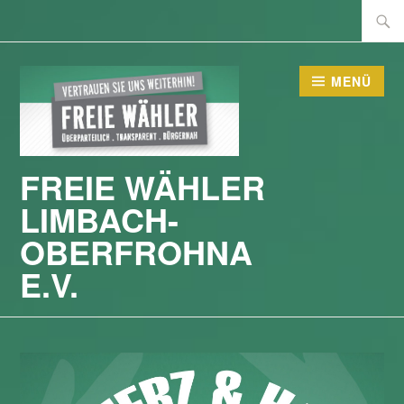
Zum
Suche
Inhalt
nach:
springen
MENÜ
FREIE WÄHLER
LIMBACH-
OBERFROHNA
E.V.