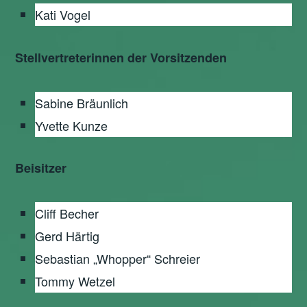
Kati Vogel
Stellvertreterinnen der Vorsitzenden
Sabine Bräunlich
Yvette Kunze
Beisitzer
Cliff Becher
Gerd Härtig
Sebastian „Whopper“ Schreier
Tommy Wetzel