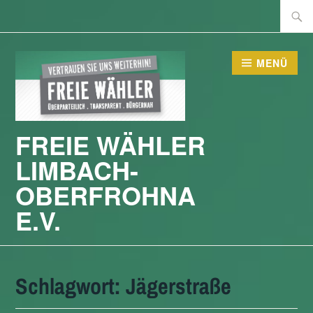
Zum
Suche
Inhalt
nach:
springen
MENÜ
FREIE WÄHLER
LIMBACH-
OBERFROHNA
E.V.
Schlagwort:
Jägerstraße